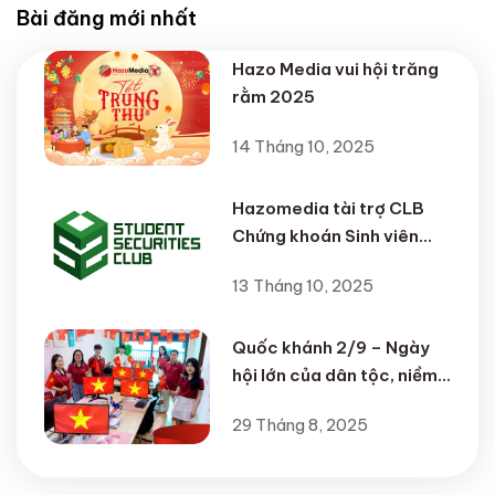
Bài đăng mới nhất
Hazo Media vui hội trăng
rằm 2025
14 Tháng 10, 2025
Hazomedia tài trợ CLB
Chứng khoán Sinh viên
SSC – Đồng hành cùng
13 Tháng 10, 2025
thế hệ nhà đầu tư trẻ
Quốc khánh 2/9 – Ngày
hội lớn của dân tộc, niềm
tự hào của HAZO MEDIA
29 Tháng 8, 2025