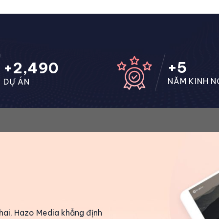
+
5
+
2,500
NĂM KINH N
DỰ ÁN
khai, Hazo Media khẳng định