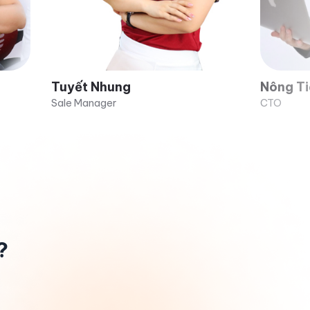
 Nhung
Nông Tiến Thành
nager
CTO
?