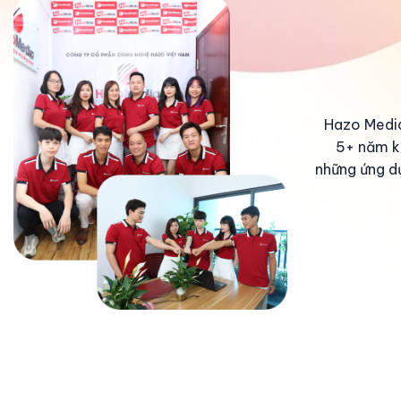
Hazo Media
5+ năm ki
những ứng d