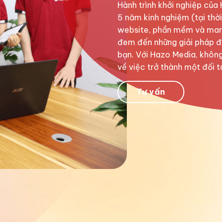
Hành trình khởi nghiệp của
5 năm kinh nghiệm (tại thời
website, phần mềm và marke
đem đến những giải pháp đ
bạn. Với Hazo Media, không
về việc trở thành một đối t
Tư vấn