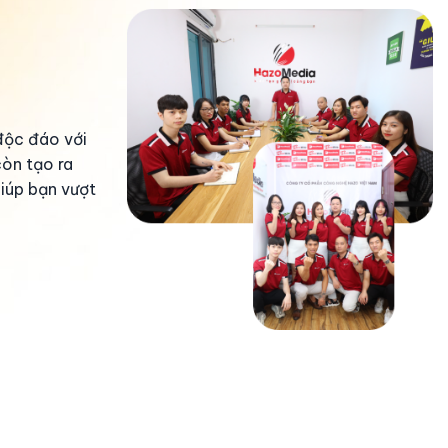
độc đáo với
còn tạo ra
iúp bạn vượt