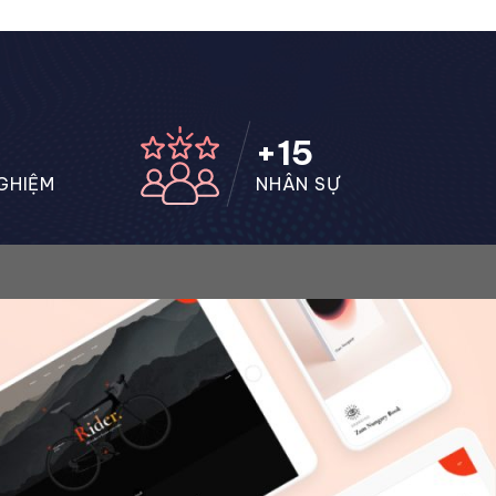
+
15
GHIỆM
NHÂN SỰ