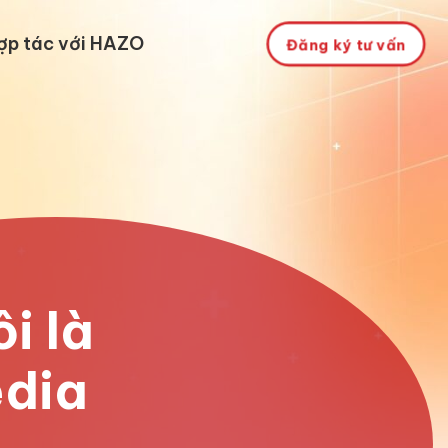
ợp tác với HAZO
Đăng ký tư vấn
i là
dia