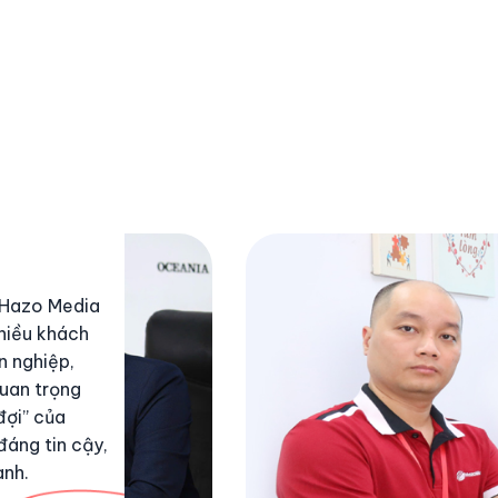
, Hazo Media
hiều khách
n nghiệp,
quan trọng
đợi” của
áng tin cậy,
anh.