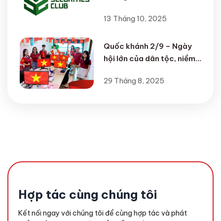
SSC – Đồng hành cùng
13 Tháng 10, 2025
thế hệ nhà đầu tư trẻ
Quốc khánh 2/9 – Ngày
hội lớn của dân tộc, niềm
tự hào của HAZO MEDIA
29 Tháng 8, 2025
Hợp tác cùng chúng tôi
Kết nối ngay với chúng tôi để cùng hợp tác và phát