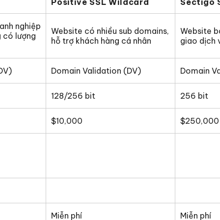
Positive SSL Wildcard
Sectigo 
anh nghiệp
Website có nhiều sub domains,
Website b
 có lượng
hỗ trợ khách hàng cá nhân
giao dịch 
DV)
Domain Validation (DV)
Domain Va
128/256 bit
256 bit
$10,000
$250,000
Miễn phí
Miễn phí