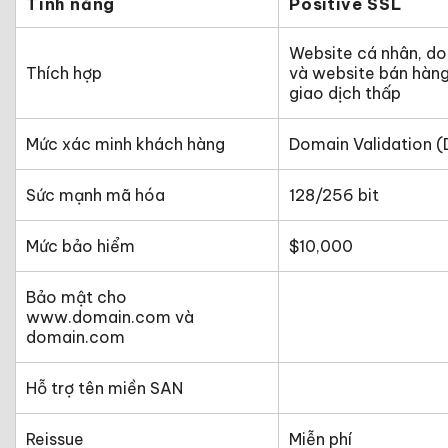
Tính năng
Positive SSL
Website cá nhân, do
Thích hợp
và website bán hàng
giao dịch thấp
Mức xác minh khách hàng
Domain Validation (
Sức mạnh mã hóa
128/256 bit
Mức bảo hiểm
$10,000
Bảo mật cho
www.domain.com và
domain.com
Hỗ trợ tên miền SAN
Reissue
Miễn phí