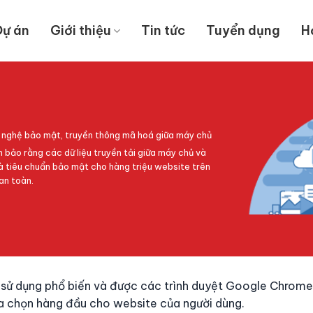
Dự án
Giới thiệu
Tin tức
Tuyển dụng
H
ng nghệ bảo mật, truyền thông mã hoá giữa máy chủ
 bảo rằng các dữ liệu truyền tải giữa máy chủ và
 là tiêu chuẩn bảo mật cho hàng triệu website trên
 an toàn.
 sử dụng phổ biến và được các trình duyệt Google Chrome; 
ựa chọn hàng đầu cho website của người dùng.